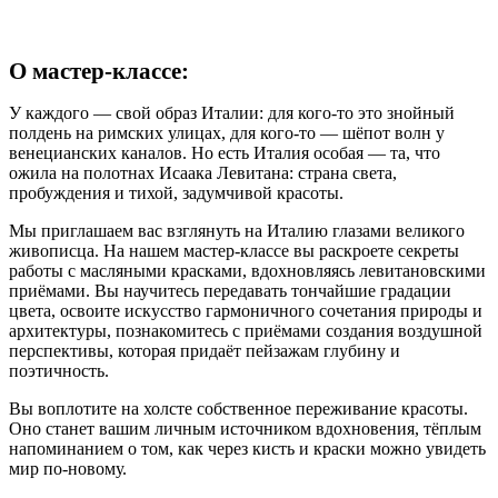
О мастер-классе:
У каждого — свой образ Италии: для кого‑то это знойный
полдень на римских улицах, для кого‑то — шёпот волн у
венецианских каналов. Но есть Италия особая — та, что
ожила на полотнах Исаака Левитана: страна света,
пробуждения и тихой, задумчивой красоты.
Мы приглашаем вас взглянуть на Италию глазами великого
живописца. На нашем мастер‑классе вы раскроете секреты
работы с масляными красками, вдохновляясь левитановскими
приёмами. Вы научитесь передавать тончайшие градации
цвета, освоите искусство гармоничного сочетания природы и
архитектуры, познакомитесь с приёмами создания воздушной
перспективы, которая придаёт пейзажам глубину и
поэтичность.
Вы воплотите на холсте собственное переживание красоты.
Оно станет вашим личным источником вдохновения, тёплым
напоминанием о том, как через кисть и краски можно увидеть
мир по‑новому.