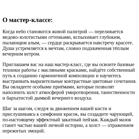
О мастер-классе:
Когда небо становится живой палитрой — переливается
медово‑золотистыми оттенками, вспыхивает глубоким,
пылающим алым, — сердце раскрывается навстречу красоте.
Душа устремляется к мечтам, словно подхваченная тёплым
вечерним ветром.
Приглашаем вас на наш мастер‑класс, где вы освоите базовые
техники работы с масляными красками, найдёте собственный
путь к созданию гармоничной композиции и научитесь
выстраивать выразительные контрастные цветовые сочетания.
Вы овладеете особыми приёмами, которые позволят
наполнить холст атмосферой умиротворения, таинственности
и бархатистой дымкой вечернего воздуха.
Шаг за шагом, следуя за движением вашей кисти и
прислушиваясь к симфонии красок, вы создадите чарующий,
по‑настоящему эффектный закатный пейзаж. Каждый мазок
станет частью вашей личной истории, а холст — отражением
пережитых эмоций.